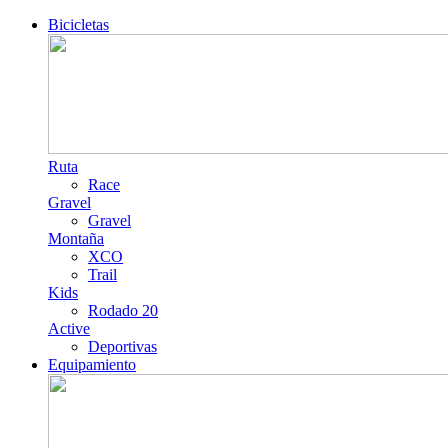
Bicicletas
Ruta
Race
Gravel
Gravel
Montaña
XCO
Trail
Kids
Rodado 20
Active
Deportivas
Equipamiento