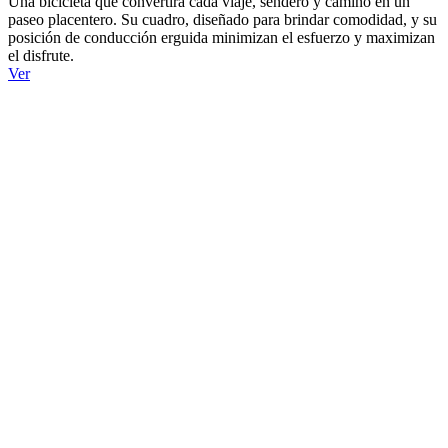
Una bicicleta que convertirá cada viaje, sendero y camino en un
paseo placentero. Su cuadro, diseñado para brindar comodidad, y su
posición de conducción erguida minimizan el esfuerzo y maximizan
el disfrute.
Ver