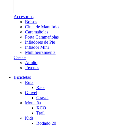
Accesorios
Bolsos
Cinta de Manubrio
Caramañolas
Porta Caramañolas
Infladores de Pie
Inflador Mini
Multiherramienta
Cascos
Adulto
Jóvenes
Bicicletas
Ruta
Race
Gravel
Gravel
Montaña
XCO
Trail
Kids
Rodado 20