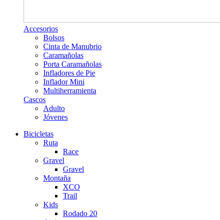
Accesorios
Bolsos
Cinta de Manubrio
Caramañolas
Porta Caramañolas
Infladores de Pie
Inflador Mini
Multiherramienta
Cascos
Adulto
Jóvenes
Bicicletas
Ruta
Race
Gravel
Gravel
Montaña
XCO
Trail
Kids
Rodado 20