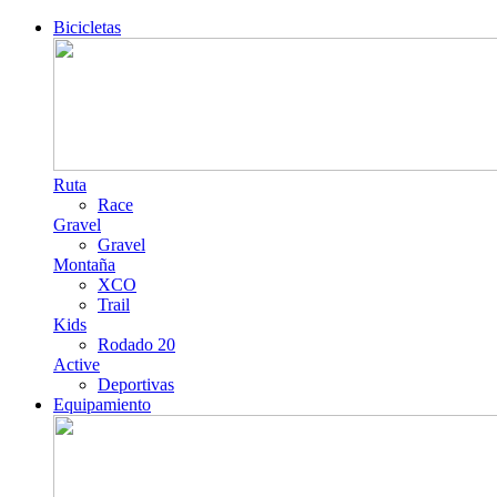
Bicicletas
Ruta
Race
Gravel
Gravel
Montaña
XCO
Trail
Kids
Rodado 20
Active
Deportivas
Equipamiento