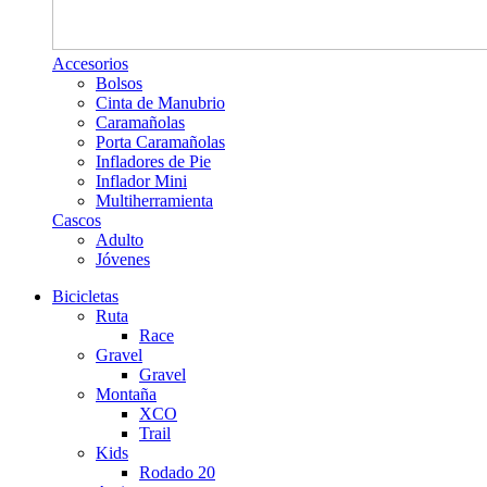
Accesorios
Bolsos
Cinta de Manubrio
Caramañolas
Porta Caramañolas
Infladores de Pie
Inflador Mini
Multiherramienta
Cascos
Adulto
Jóvenes
Bicicletas
Ruta
Race
Gravel
Gravel
Montaña
XCO
Trail
Kids
Rodado 20