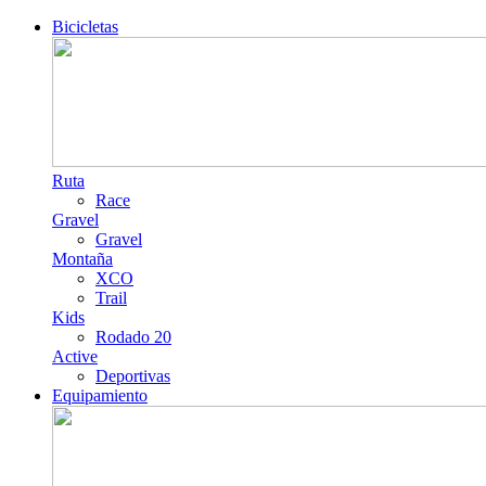
Bicicletas
Ruta
Race
Gravel
Gravel
Montaña
XCO
Trail
Kids
Rodado 20
Active
Deportivas
Equipamiento